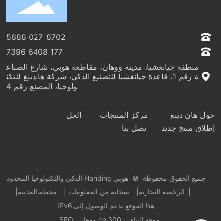
027-8702 5688
177 6408 7396
منطقة جيانغشيا، مدينة ووهان، مقاطعة هوبي، شارع الصناع
ة رقم 1، قاعدة جيانغشيا للتصنيع الذكي، شركة هاندينغ للتكن
ولوجيا، المصنع رقم 4
حول هان دينغ
مركز المنتجات
الحل
إطلاق منتج جديد
اتصل بنا
جميع الحقوق محفوظة © هوبى Handing الذكي والتكنولوجيا المحدودة
| الرخصة التجارية|
سحابة من المعلومات |
محطة المدينة|
هذا الموقع يدعم الوصول إلى IPv6
موقع البناء ：300.cn
ووهان .
SEO